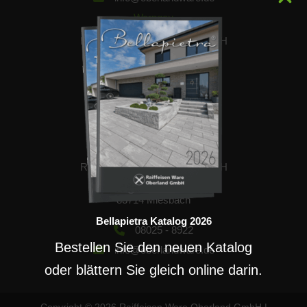
Warngau
Raiffeisen Ware Oberland GmbH
Lagerhausstrasse 10
83627 Warngau
08021 - 7014
info@oberlandware.de
Miesbach
Raiffeisen Ware Oberland GmbH
Wallenburger Str. 29
83714 Miesbach
Bellapietra Katalog 2026
08025 - 8922
Bestellen Sie den neuen Katalog
info@oberlandware.de
oder blättern Sie gleich online darin.