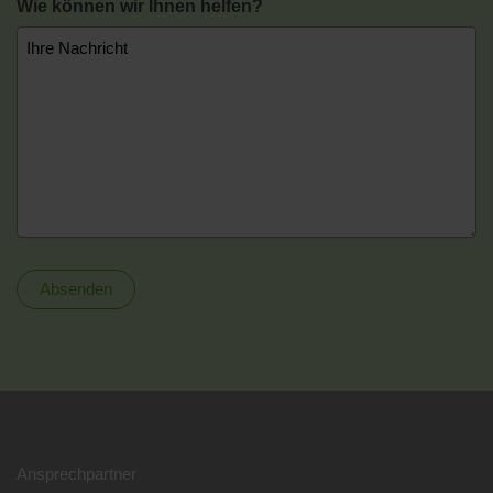
Wie können wir Ihnen helfen?
Absenden
A
l
t
e
r
Ansprechpartner
n