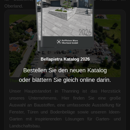
Oberland.
Bellapietra Katalog 2026
Bestellen Sie den neuen Katalog
oder blättern Sie gleich online darin.
Thanning
Unser Hauptstandort in Thanning ist das Herzstück
unseres Unternehmens. Hier finden Sie eine große
Auswahl an Baustoffen, eine umfassende Ausstellung für
Fenster, Türen und Bodenbeläge sowie unseren Ideen-
Garten mit inspirierenden Lösungen für Garten- und
Landschaftsbau.